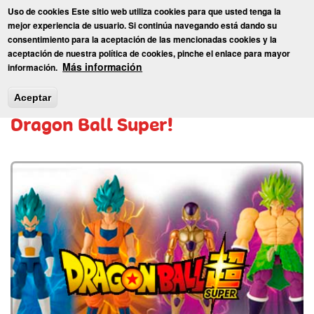
Pasar
Uso de cookies Este sitio web utiliza cookies para que usted tenga la
al
Toggl
mejor experiencia de usuario. Si continúa navegando está dando su
contenido
consentimiento para la aceptación de las mencionadas cookies y la
principal
aceptación de nuestra política de cookies, pinche el enlace para mayor
Inicio
»
Blog
» ¡Nuevas figuras Limit Breakers de Dragon Ball
Más información
información.
Super!
¡Nuevas figuras Limit Breakers de
Aceptar
Dragon Ball Super!