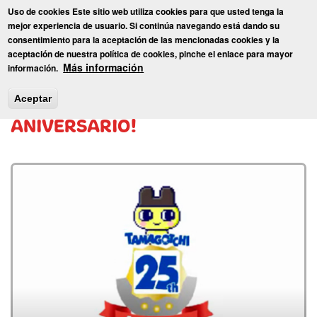
Pasar
Uso de cookies Este sitio web utiliza cookies para que usted tenga la
al
Toggl
mejor experiencia de usuario. Si continúa navegando está dando su
contenido
consentimiento para la aceptación de las mencionadas cookies y la
principal
aceptación de nuestra política de cookies, pinche el enlace para mayor
Inicio
»
Blog
» ¡TAMAGOTCHI CELEBRA SU 25º ANIVERSARIO!
Más información
información.
¡TAMAGOTCHI CELEBRA SU 25º
Aceptar
ANIVERSARIO!