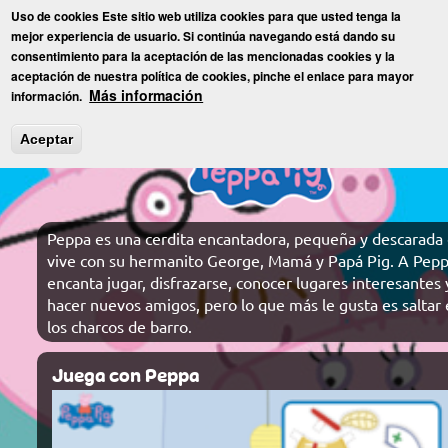
Pasar
Uso de cookies Este sitio web utiliza cookies para que usted tenga la
al
Toggl
mejor experiencia de usuario. Si continúa navegando está dando su
contenido
consentimiento para la aceptación de las mencionadas cookies y la
principal
aceptación de nuestra política de cookies, pinche el enlace para mayor
Inicio
»
Juguetes
» Peppa Pig
Más información
información.
Aceptar
Peppa es una cerdita encantadora, pequeña y descarada
vive con su hermanito George, Mamá y Papá Pig. A Pepp
encanta jugar, disfrazarse, conocer lugares interesantes 
hacer nuevos amigos, pero lo que más le gusta es saltar
los charcos de barro.
Juega con Peppa