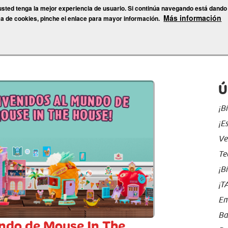
 usted tenga la mejor experiencia de usuario. Si continúa navegando está dando
Más información
BLOG
ca de cookies, pinche el enlace para mayor información.
s marcas
Ú
¡B
¡E
Ve
Te
¡B
¡T
Em
Ba
ndo de Mouse In The