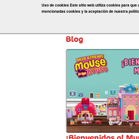
Pasar
Uso de cookies Este sitio web utiliza cookies para que
al
Juguetes
mencionadas cookies y la aceptación de nuestra políti
Promociones
Juegos
Vídeos
Nuestra
contenido
principal
Inicio
» Blog
Blog
¡Bienvenidos al Mu