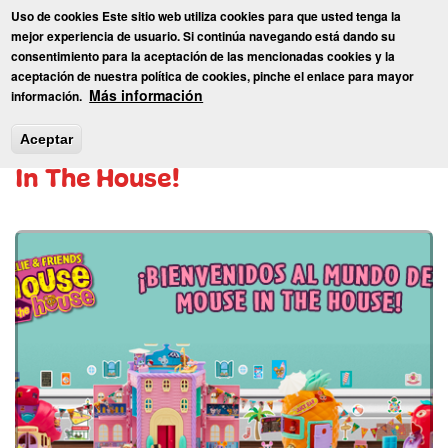
Pasar
Uso de cookies Este sitio web utiliza cookies para que usted tenga la
al
Toggl
mejor experiencia de usuario. Si continúa navegando está dando su
contenido
consentimiento para la aceptación de las mencionadas cookies y la
principal
aceptación de nuestra política de cookies, pinche el enlace para mayor
Inicio
»
Blog
» ¡Bienvenidos al Mundo de Mouse In The House!
Más información
información.
¡Bienvenidos al Mundo de Mouse
Aceptar
In The House!