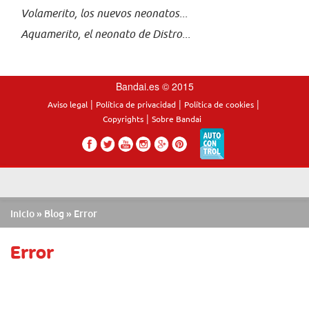
Volamerito, los nuevos neonatos...
Aquamerito, el neonato de Distro...
Bandai.es © 2015
|
|
|
Aviso legal
Política de privacidad
Política de cookies
|
Copyrights
Sobre Bandai
Inicio
»
Blog
» Error
Error