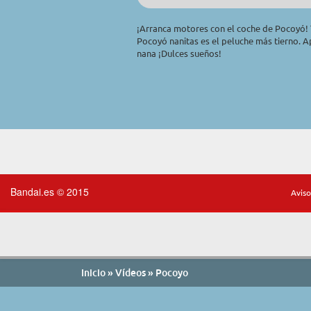
¡Arranca motores con el coche de Pocoyó! 
Pocoyó nanitas es el peluche más tierno. Ap
nana ¡Dulces sueños!
Bandai.es © 2015
Aviso
Inicio
»
Vídeos
» Pocoyo