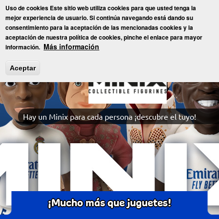
Pasar
Uso de cookies Este sitio web utiliza cookies para que usted tenga la
al
Toggl
mejor experiencia de usuario. Si continúa navegando está dando su
contenido
consentimiento para la aceptación de las mencionadas cookies y la
principal
aceptación de nuestra política de cookies, pinche el enlace para mayor
Inicio
»
Juguetes
» MINIX
Más información
información.
Aceptar
Hay un Minix para cada persona ¡descubre el tuyo!
¡Mucho más que juguetes!