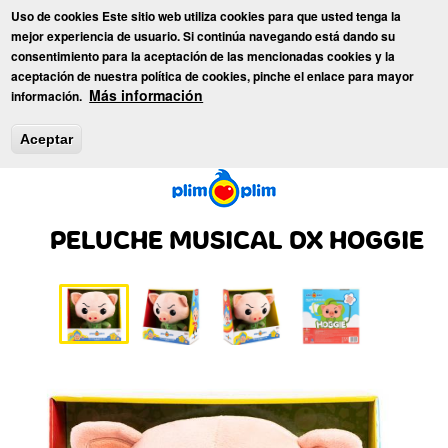
Pasar
Uso de cookies Este sitio web utiliza cookies para que usted tenga la
al
Toggl
mejor experiencia de usuario. Si continúa navegando está dando su
contenido
consentimiento para la aceptación de las mencionadas cookies y la
principal
aceptación de nuestra política de cookies, pinche el enlace para mayor
Inicio
»
Juguetes
»
PLIM PLIM
» PELUCHE MUSICAL DX HOGGIE
Más información
información.
Aceptar
PELUCHE MUSICAL DX HOGGIE