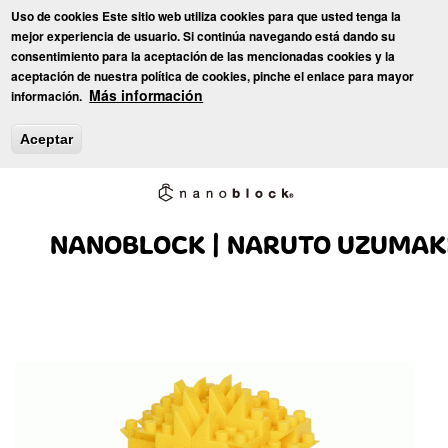
Pasar
Uso de cookies Este sitio web utiliza cookies para que usted tenga la
al
Toggl
mejor experiencia de usuario. Si continúa navegando está dando su
contenido
consentimiento para la aceptación de las mencionadas cookies y la
principal
aceptación de nuestra política de cookies, pinche el enlace para mayor
Inicio
»
Juguetes
»
Nanoblock
» NANOBLOCK | NARUTO
Más información
información.
UZUMAKI
Aceptar
NANOBLOCK | NARUTO UZUMAK