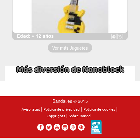
Edad:
+ 12 años
Ver más Juguetes
Más diversión de Nanoblock
Bandai.es © 2015
|
|
|
Aviso legal
Política de privacidad
Política de cookies
|
Copyrights
Sobre Bandai