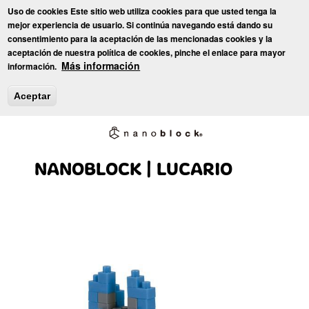
Pasar
Uso de cookies Este sitio web utiliza cookies para que usted tenga la
al
Toggl
mejor experiencia de usuario. Si continúa navegando está dando su
contenido
consentimiento para la aceptación de las mencionadas cookies y la
principal
aceptación de nuestra política de cookies, pinche el enlace para mayor
Inicio
»
Juguetes
»
Nanoblock
» NANOBLOCK | LUCARIO
Más información
información.
Aceptar
NANOBLOCK | LUCARIO