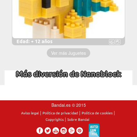
Edad:
+ 12 años
Ver más Juguetes
Más diversión de Nanoblock
Bandai.es © 2015
|
|
|
Aviso legal
Política de privacidad
Política de cookies
|
Copyrights
Sobre Bandai