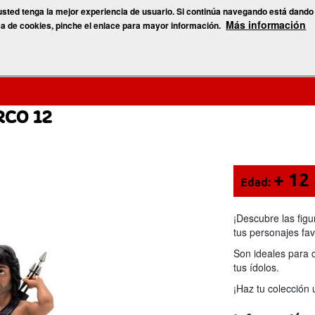
 usted tenga la mejor experiencia de usuario. Si continúa navegando está dando
Más información
ca de cookies, pinche el enlace para mayor información.
s marcas
Blog
12
RCO 12
+ 12
Edad:
¡Descubre las figu
tus personajes fav
Son ideales para 
tus ídolos.
¡Haz tu colección 