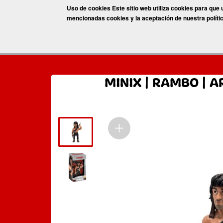
Pasar
Uso de cookies Este sitio web utiliza cookies para que
al
Juguetes
mencionadas cookies y la aceptación de nuestra políti
Promociones
Juegos
Vídeos
Nuestra
contenido
principal
Inicio
»
Juguetes
»
MINIX
» MINIX | RAMBO | ARCO 
MINIX | RAMBO | A